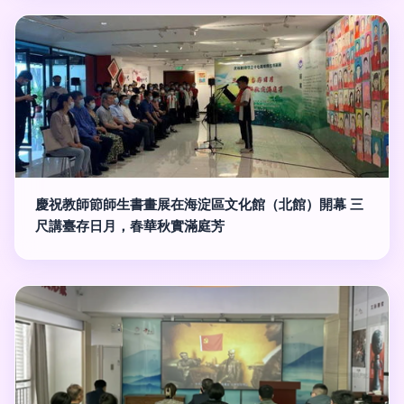
慶祝教師節師生書畫展在海淀區文化館（北館）開幕 三
尺講臺存日月，春華秋實滿庭芳