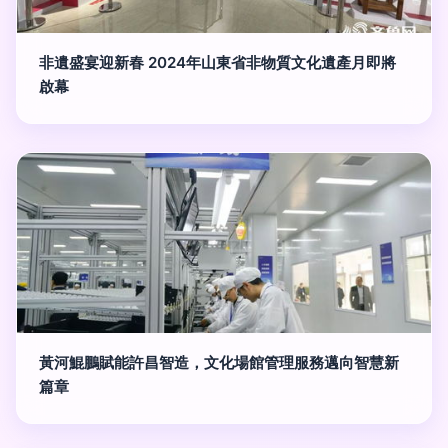
非遺盛宴迎新春 2024年山東省非物質文化遺產月即將
啟幕
黃河鯤鵬賦能許昌智造，文化場館管理服務邁向智慧新
篇章